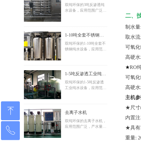
双纯环保的3吨反渗透纯
水设备，应用范围广泛，
二、
产水量0.5吨/小时-500吨/
小时，按需定制，适用范
制水量:
围：电镀/化工/电子/清洗/
新能源/半导体/芯片/锅炉/
1-10吨全套不锈钢纯
取水流量
食品/电力/环保/海淡/工业/
水设备
双纯环保的1-10吨全套不
医疗/生物/制药等行业，
可氧化物
锈钢纯水设备，应用范围
支持成套纯水设备出口，
广泛，产水量0.5吨/小时-
免费领取纯水处理设备方
高硬水
500吨/小时，按需定制，
案和配置报价清单：1892
适用范围：电镀/化工/电
★
RO
8417159
子/清洗/新能源/半导体/芯
1-5吨反渗透工业纯水
可氧化物
片/锅炉/食品/电力/环保/海
设备
双纯环保的1-5吨反渗透
淡/工业/医疗/生物/制药等
高硬水
工业纯水设备，应用范围
行业，支持成套纯水设备
广泛，产水量0.5吨/小时-
出口，免费领取纯水处理
主机参
500吨/小时，按需定制，
设备方案和配置报价清
适用范围：电镀/化工/电
单：18928417159
★尺寸
ꁸ
子/清洗/新能源/半导体/芯
去离子水机
片/锅炉/食品/电力/环保/海
内置注
双纯环保的去离子水机，
淡/工业/医疗/生物/制药等
应用范围广泛，产水量0.5
★具有
行业，支持成套纯水设备
ꂅ
回到顶部
吨/小时至500吨/小时，按
出口，免费领取纯水处理
重量: 2
需定制，适用范围：电镀/
设备方案和配置报价清