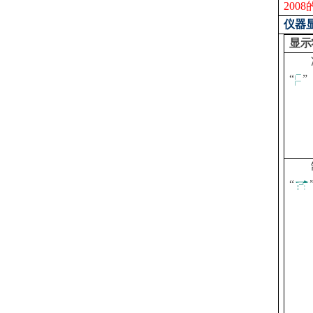
200
仪器
显示
“
”
“