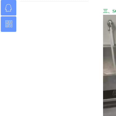
化工/电子/清洗/能源/锅炉/
单：18928417159
ꁗ
189-2841-7159
食品等行业，支持成套纯
三、S
水设备出口，免费领取纯
上一页
1
2
3
4
水处理设备方案和报价清
单：18928417159
ꀥ
5
下一页
1358024339
微信免费领报价单