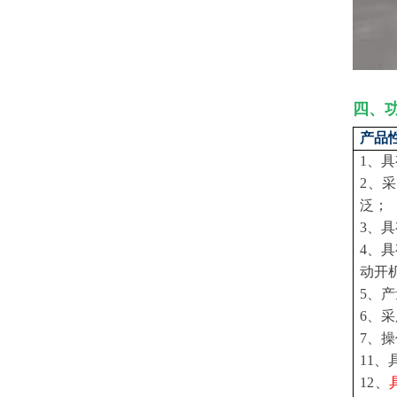
四、
产品
1、
2、
泛；
3、
4、
动开
5、产
6、
7、
11
12、