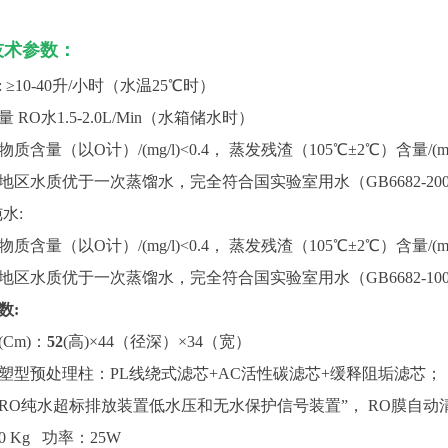
技术参数：
 ≥10-40升/小时（水温25℃时）
 RO水1.5-2.0L/Min（水箱储水时）
质含量（以O计）/(mg/l)<0.4， 蒸发残渣（105℃±2℃）含量/(mg/
地区水质优于一次蒸馏水，完全符合国实验室用水（GB6682-20
纯水:
质含量（以O计）/(mg/l)<0.4， 蒸发残渣（105℃±2℃）含量/(mg/
地区水质优于一次蒸馏水，完全符合国实验室用水（GB6682-10
数:
(C
m)：
52
(高)×
44
（径深）×
34（宽）
塑型预处理柱：PL线绕式滤芯+AC活性碳滤芯+缓释阻垢滤芯；
RO纯水超标排放装置低水压和无水保护信号装置”， RO膜自动
0
Kg 功率：
25W