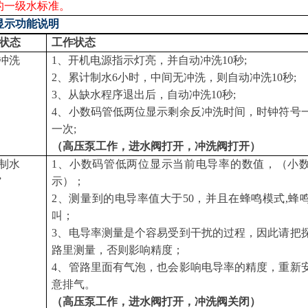
8的一级水标准。
显示功能说明
状态
工作状态
冲洗
1、开机电源指示灯亮，并自动冲洗10秒;
2、累计制水6小时，中间无冲洗，则自动冲洗10秒;
3、从缺水程序退出后，自动冲洗10秒;
4、小数码管低两位显示剩余反冲洗时间，时钟符号
一次;
（高压泵工作，进水阀打开，冲洗阀打开）
制水
1、小数码管低两位显示当前电导率的数值，（小
”
示）；
2、测量到的电导率值大于50，并且在蜂鸣模式,蜂
叫；
3、电导率测量是个容易受到干扰的过程，因此请把
路里测量，否则影响精度；
4、管路里面有气泡，也会影响电导率的精度，重新
意排气。
（高压泵工作，进水阀打开，冲洗阀关闭）