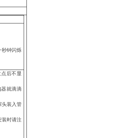
一秒钟闪烁
数点后不显
鸣器就滴滴
探头装入管
安装时请注